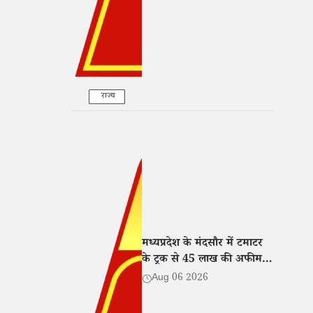
राज्य
मध्यप्रदेश के मंदसौर में टमाटर
के ट्रक से 45 लाख की अफीम
बरामद, तीन तस्कर गिरफ्तार
Aug 06 2026