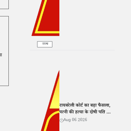
राज्य
या
रायबरेली कोर्ट का बड़ा फैसला,
पत्नी की हत्या के दोषी पति को
उम्रकैद की सजा
Aug 06 2026