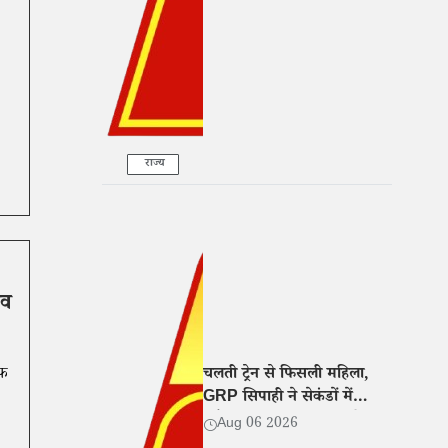
के आरोप
राज्य
भव
चलती ट्रेन से फिसली महिला,
ाफ
GRP सिपाही ने सेकंडों में
खींचकर बचाई जान, वीडियो
Aug 06 2026
वायरल