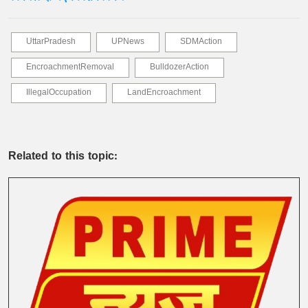
UttarPradesh
UPNews
SDMAction
EncroachmentRemoval
BulldozerAction
IllegalOccupation
LandEncroachment
Related to this topic: