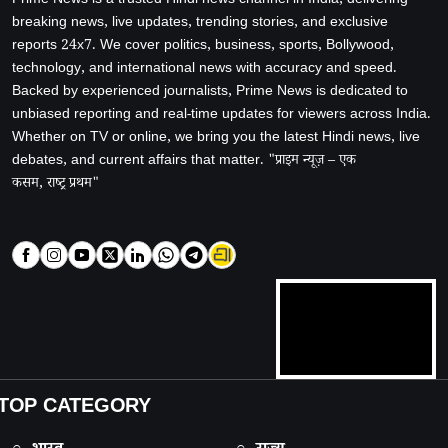
Prime News is a trusted Hindi news channel in India, delivering
breaking news, live updates, trending stories, and exclusive
reports 24x7. We cover politics, business, sports, Bollywood,
technology, and international news with accuracy and speed.
Backed by experienced journalists, Prime News is dedicated to
unbiased reporting and real-time updates for viewers across India.
Whether on TV or online, we bring you the latest Hindi news, live
debates, and current affairs that matter. "प्राइम न्यूज़ – एक
कसम, राष्ट्र प्रथम"
TOP CATEGORY