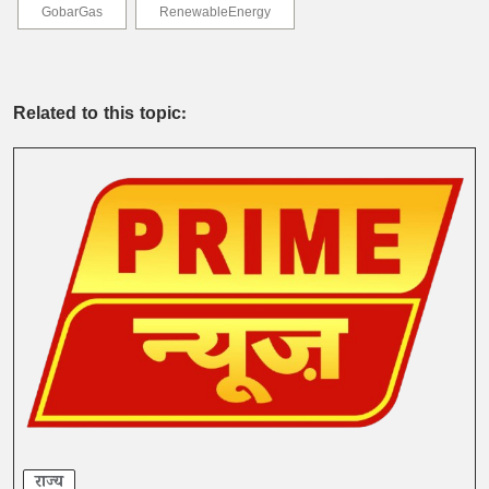
GobarGas
RenewableEnergy
Related to this topic:
राज्य