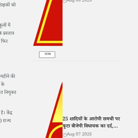
Aug 06 2026
िक्षकों को
ों में
 प्रस्ताव
य फिर
राज्य
 महीने की
 के
त नियुक्त
। केंद्र
25 शादियों के आरोपी समधी पर
 राज्य
फूटा बीजेपी विधायक का दर्द,
बेटी संग रोते हुए बोले- 'मेरे साथ
Aug 07 2026