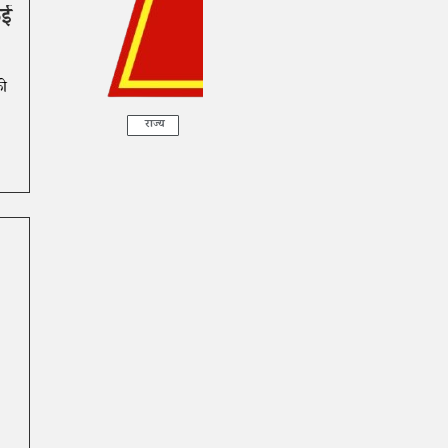
कई
को
राज्य