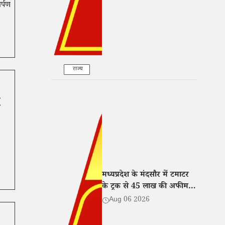
र्पण
राज्य
मध्यप्रदेश के मंदसौर में टमाटर
के ट्रक से 45 लाख की अफीम
बरामद, तीन तस्कर गिरफ्तार
Aug 06 2026