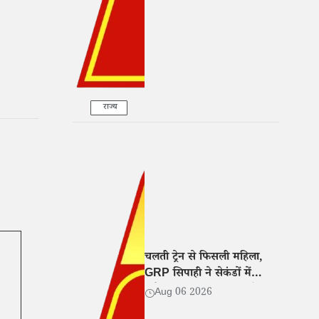
राज्य
चलती ट्रेन से फिसली महिला,
GRP सिपाही ने सेकंडों में
,
खींचकर बचाई जान, वीडियो
Aug 06 2026
वायरल