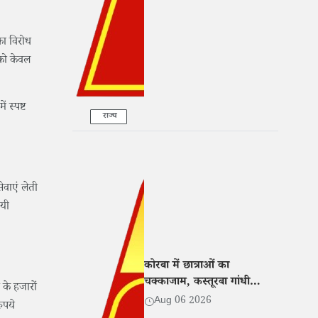
भी हुआ धोखा'
का विरोध
 को केवल
 स्पष्ट
राज्य
ेवाएं लेती
ायी
कोरबा में छात्राओं का
चक्काजाम, कस्तूरबा गांधी
 के हजारों
छात्रावास अधीक्षिका पर प्रताड़ना
Aug 06 2026
ुपये
के आरोप